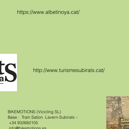
https://www.albetinoya.cat/
http://www.turismesubirats.cat/
BIKEMOTIONS (Vicicling SL)
Base : Train Sation Lavern-Subirats –
+34 932682105
info@bikemotions.es