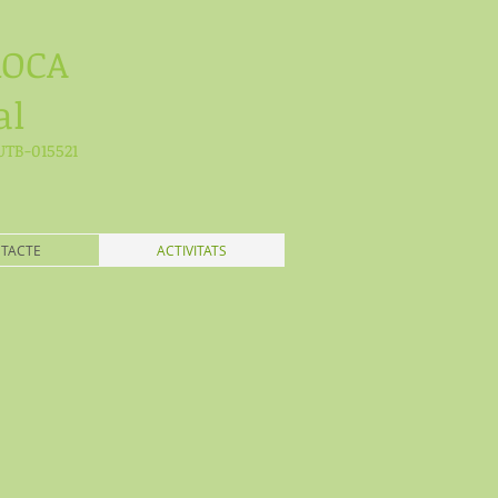
ROCA
al
TB-015521
TACTE
ACTIVITATS