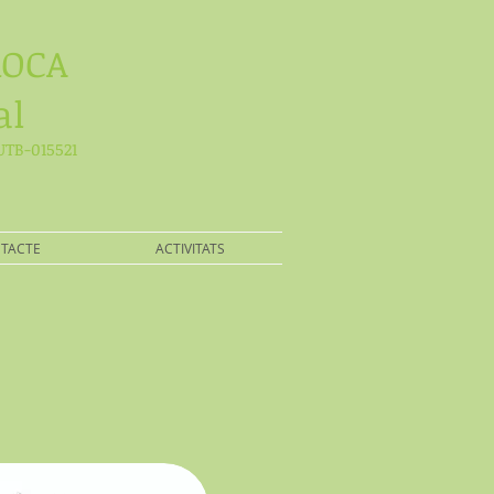
ROCA
al
TB-015521
TACTE
ACTIVITATS