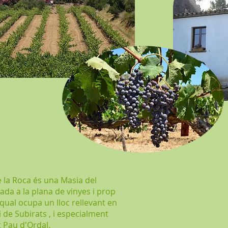
 la Roca és una Masia del
ada a la plana de vinyes i prop
 qual ocupa un lloc rellevant en
i de Subirats , i especialment
t Pau d'Ordal.